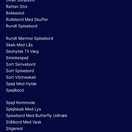
Ovalt Sofabord
Rattan Stol
Rokkestol
Rullebord Med Skuffer
Rundt Spisebord
Rundt Marmor Spisebord
Skab Med Lås
Skohylde Til Væg
Sminkespejl
Sort Skrivebord
Sort Spisebord
Sort Vitrineskab
Spejl Med Hylde
Spejlbord
Spejl Kommode
Spejlskab Med Lys
Spisebord Med Butterfly Udtræk
Stålbord Med Vask
Stigereol