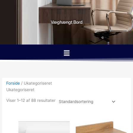
Gå
til
indholdet
Væghængt Bord
Menu
Forside
/ Ukategoriseret
Ukategoriseret
Viser 1–12 af 88 resultater