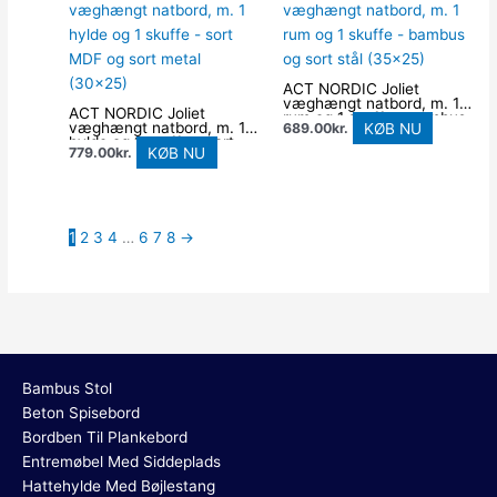
ACT NORDIC Joliet
væghængt natbord, m. 1
ACT NORDIC Joliet
rum og 1 skuffe – bambus
væghængt natbord, m. 1
KØB NU
689.00
kr.
og sort stål (35×25)
hylde og 1 skuffe – sort
KØB NU
779.00
kr.
MDF og sort metal
(30×25)
1
2
3
4
…
6
7
8
→
Bambus Stol
Beton Spisebord
Bordben Til Plankebord
Entremøbel Med Siddeplads
Hattehylde Med Bøjlestang