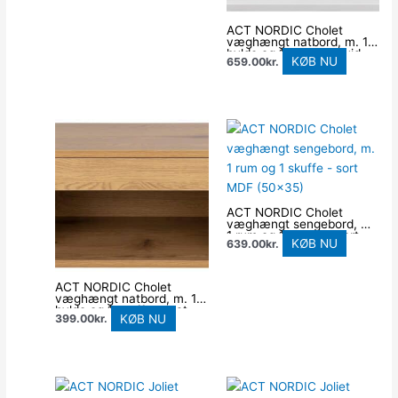
ACT NORDIC Cholet
væghængt natbord, m. 1
hylde og 1 skuffe – hvid
KØB NU
659.00
kr.
MDF (50×35)
ACT NORDIC Cholet
væghængt sengebord, m.
1 rum og 1 skuffe – sort
KØB NU
639.00
kr.
MDF (50×35)
ACT NORDIC Cholet
væghængt natbord, m. 1
hylde og 1 skuffe – mat
KØB NU
399.00
kr.
vild eg ru papir (50×35)