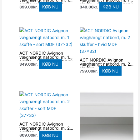
væghængt natbord, m. 1
væghængt natbord, m. 1
skuffe, vendbar – sort
skuffe – natur vild eg papir
KØB NU
KØB NU
399.00
kr.
349.00
kr.
MDF (40×32)
MDF (37×32)
ACT NORDIC Avignon
væghængt natbord, m. 1
ACT NORDIC Avignon
skuffe – sort MDF (37×32)
KØB NU
væghængt natbord, m. 2
349.00
kr.
skuffer – hvid MDF
KØB NU
759.00
kr.
(37×32)
ACT NORDIC Avignon
væghængt natbord, m. 2
skuffer – sort MDF
KØB NU
809.00
kr.
(37×32)