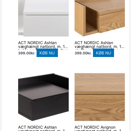
ACT NORDIC Ashlan
ACT NORDIC Ashlan
væghængt natbord, m. 1
væghængt natbord, m. 1
hylde og 1 skuffe, vendbar
skuffe, vendbar – natur
KØB NU
KØB NU
399.00
kr.
399.00
kr.
– hvid MDF (40×32)
vildeg papir MDF (40×32)
ACT NORDIC Ashlan
ACT NORDIC Avignon