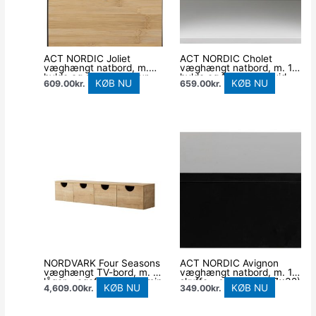
ACT NORDIC Joliet
ACT NORDIC Cholet
væghængt natbord, m.
væghængt natbord, m. 1
hylde og skuffe – natur
hylde og 1 skuffe – hvid
KØB NU
KØB NU
609.00
kr.
659.00
kr.
bambus og sort metal
MDF (50×35)
(30×25)
NORDVÄRK Four Seasons
ACT NORDIC Avignon
væghængt TV-bord, m. 4
væghængt natbord, m. 1
låger – egefarvet melamin
skuffe – sort MDF (37×32)
KØB NU
KØB NU
4,609.00
kr.
349.00
kr.
(180×35)