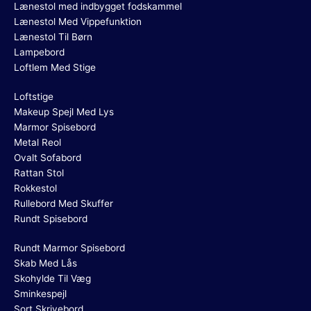
Lænestol med indbygget fodskammel
Lænestol Med Vippefunktion
Lænestol Til Børn
Lampebord
Loftlem Med Stige
Loftstige
Makeup Spejl Med Lys
Marmor Spisebord
Metal Reol
Ovalt Sofabord
Rattan Stol
Rokkestol
Rullebord Med Skuffer
Rundt Spisebord
Rundt Marmor Spisebord
Skab Med Lås
Skohylde Til Væg
Sminkespejl
Sort Skrivebord