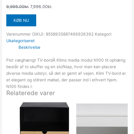
9,995.00
kr.
7,996.00
kr.
KØB NU
Varenummer (SKU):
8558935887466926392
Kategori:
Ukategoriseret
Beskrivelse
Flot væghængt TV-bordÂ Klims media modul N100 til ophæng
består af to skuffer og en stofklap, hvor man kan placere
diverse media udstyr, så det er gemt af vejen. Klim TV-bord er
et elegant og stilrent møbel, der passer ind i ethvert hjem.
N100 findes i:
Relaterede varer