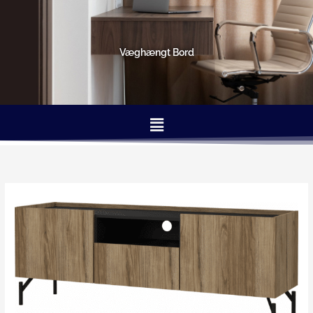
Gå
til
indholdet
Væghængt Bord
Menu