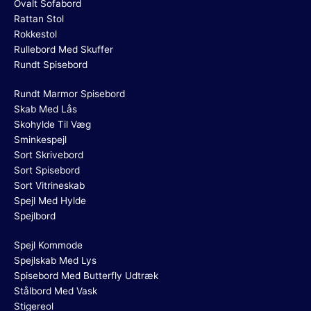
Ovalt Sofabord
Rattan Stol
Rokkestol
Rullebord Med Skuffer
Rundt Spisebord
Rundt Marmor Spisebord
Skab Med Lås
Skohylde Til Væg
Sminkespejl
Sort Skrivebord
Sort Spisebord
Sort Vitrineskab
Spejl Med Hylde
Spejlbord
Spejl Kommode
Spejlskab Med Lys
Spisebord Med Butterfly Udtræk
Stålbord Med Vask
Stigereol