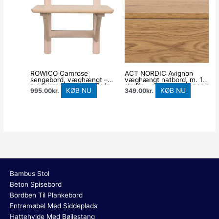
ROWICO Camrose
ACT NORDIC Avignon
sengebord, væghængt –
væghængt natbord, m. 1
hvidpigmenteret egefinér
skuffe – natur vild eg papir
KØB NU
KØB NU
995.00
kr.
349.00
kr.
og eg (40×40)
MDF (37×32)
Bambus Stol
Beton Spisebord
Bordben Til Plankebord
Entremøbel Med Siddeplads
Hattehylde Med Bøjlestang