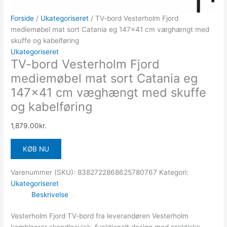
Forside
/
Ukategoriseret
/ TV-bord Vesterholm Fjord
mediemøbel mat sort Catania eg 147×41 cm væghængt med
skuffe og kabelføring
Ukategoriseret
TV-bord Vesterholm Fjord
mediemøbel mat sort Catania eg
147×41 cm væghængt med skuffe
og kabelføring
1,879.00
kr.
KØB NU
Varenummer (SKU):
8382722868625780767
Kategori:
Ukategoriseret
Beskrivelse
Vesterholm Fjord TV-bord fra leverandøren Vesterholm