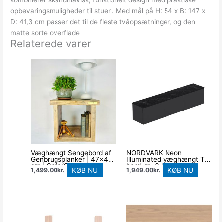
kombinerer skandinavisk, funktionelt design med praktiske
opbevaringsmuligheder til stuen. Med mål på H: 54 x B: 147 x
D: 41,3 cm passer det til de fleste tvâopsætninger, og den
matte sorte overflade
Relaterede varer
Væghængt Sengebord af
NORDVÄRK Neon
Genbrugsplanker | 47×40
Illuminated væghængt TV-
cm | Sofa/Side Bord
bord, m. 3 låger –
KØB NU
KØB NU
1,499.00
kr.
1,949.00
kr.
antracitgrå melamin
(160×32)